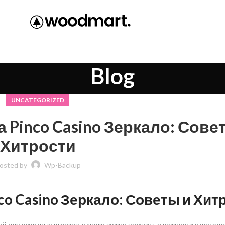
Blog
UNCATEGORIZED
 Pinco Casino Зеркало: Сове
Хитрости
osted by
Wp-Backup
co Casino Зеркало: Советы и Хит
 для азартных игроков, однако важно помнить о важности ответств