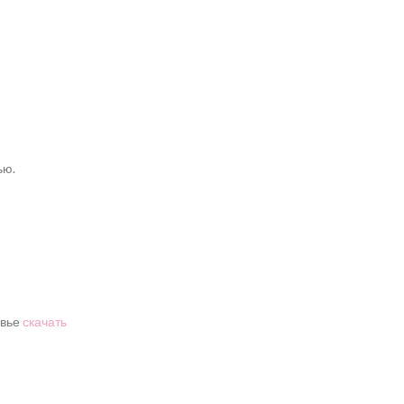
ью.
овье
скачать