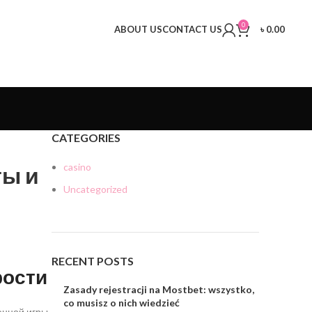
0
ABOUT US
CONTACT US
৳
0.00
CATEGORIES
casino
ты и
Uncategorized
RECENT POSTS
рости
Zasady rejestracji na Mostbet: wszystko,
co musisz o nich wiedzieć
енной игры.