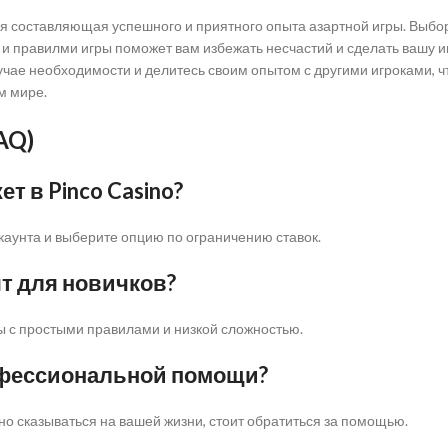
ная составляющая успешного и приятного опыта азартной игры. Выбо
и правилми игры поможет вам избежать несчастий и сделать вашу и
чае необходимости и делитесь своим опытом с другими игроками, 
м мире.
AQ)
т в Pinco Casino?
ккаунта и выберите опцию по ограничению ставок.
ят для новичков?
 с простыми правилами и низкой сложностью.
рофессиональной помощи?
но сказываться на вашей жизни, стоит обратиться за помощью.