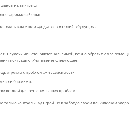
 шансы на выигрыш.
енее стрессовый опыт.
кономить вам много средств и волнений в будущем.
петь неудачи или становится зависимой, важно обратиться за помощ
менить ситуацию. Учитывайте следующее:
щь игрокам с проблемами зависимости.
ми или близкими.
ки важной для решения ваших проблем.
не только контроль над игрой, но и заботу о своем психическом здор