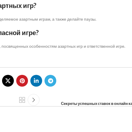
артных игр?
деляемое азартным играм, а также делайте паузы.
пасной игре?
, посвященных особенностям азартных игр и ответственной игре.
Секреты успешных ставок в онлайн к