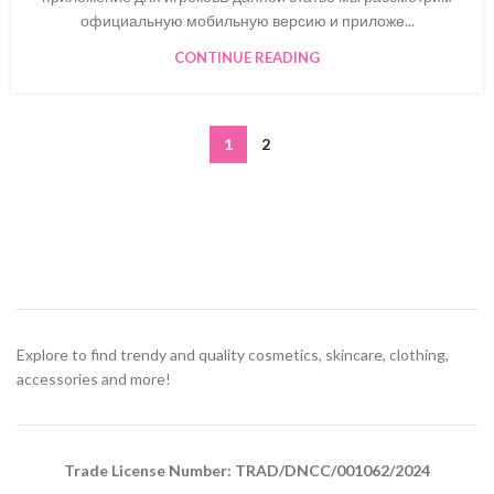
официальную мобильную версию и приложе...
CONTINUE READING
1
2
Explore to find trendy and quality cosmetics, skincare, clothing,
accessories and more!
Trade License Number: TRAD/DNCC/001062/2024