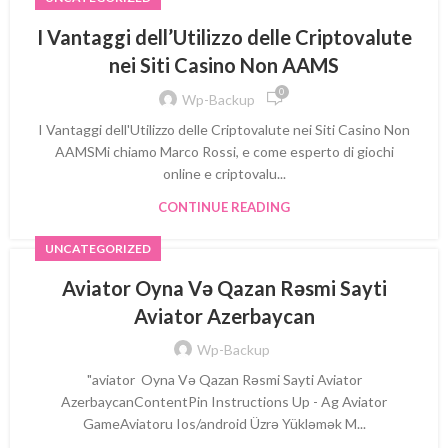
I Vantaggi dell’Utilizzo delle Criptovalute
nei Siti Casino Non AAMS
0
Wp-Backup
I Vantaggi dell'Utilizzo delle Criptovalute nei Siti Casino Non
AAMSMi chiamo Marco Rossi, e come esperto di giochi
online e criptovalu...
CONTINUE READING
UNCATEGORIZED
Aviator Oyna Və Qazan Rəsmi Sayti
Aviator Azerbaycan
Wp-Backup
"aviator ️ Oyna Və Qazan Rəsmi Sayti Aviator
AzerbaycanContentPin Instructions Up - Ag Aviator
GameAviatoru Ios/android Üzrə Yükləmək M...