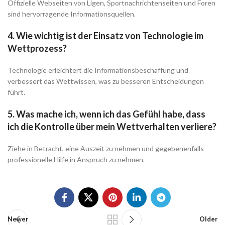
Offizielle Webseiten von Ligen, Sportnachrichtenseiten und Foren
sind hervorragende Informationsquellen.
4. Wie wichtig ist der Einsatz von Technologie im
Wettprozess?
Technologie erleichtert die Informationsbeschaffung und
verbessert das Wettwissen, was zu besseren Entscheidungen
führt.
5. Was mache ich, wenn ich das Gefühl habe, dass
ich die Kontrolle über mein Wettverhalten verliere?
Ziehe in Betracht, eine Auszeit zu nehmen und gegebenenfalls
professionelle Hilfe in Anspruch zu nehmen.
Newer
Older