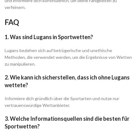
und informiere dich kontinuierlich, um deine Fähigkeiten zu
verfeinern.
FAQ
1. Was sind Lugans in Sportwetten?
Lugans beziehen sich auf betrügerische und unethische
Methoden, die verwendet werden, um die Ergebnisse von Wetten
zu manipulieren.
2. Wie kann ich sicherstellen, dass ich ohne Lugans
wettete?
Informiere dich gründlich über die Sportarten und nutze nur
vertrauenswürdige Wettanbieter.
3. Welche Informationsquellen sind die besten für
Sportwetten?